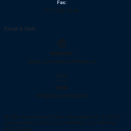
Fax:
0511 235 74 96
Email & Web
Webseite:
https://www.hand-und-herz.de
Email:
info@hand-und-herz.de
© 2026. Hand und Herz GmbH | Vahrenwalder Str. 16 | 30165
Hannover | 0511 2357195 | 0511 8984999 | 0511 8984756 |
0511 2357240