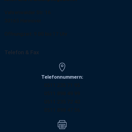
Vahrenwalder Str. 16
30165 Hannover
Offnungzeit: 9.00 bis 17 Uhr
Telefon & Fax
Telefonnummern:
0511 235 71 95
0511 898 49 99
0511 235 72 40
0511 898 47 56