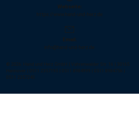
Webseite:
https://www.hand-und-herz.de
Email:
info@hand-und-herz.de
© 2026. Hand und Herz GmbH | Vahrenwalder Str. 16 | 30165
Hannover | 0511 2357195 | 0511 8984999 | 0511 8984756 |
0511 2357240