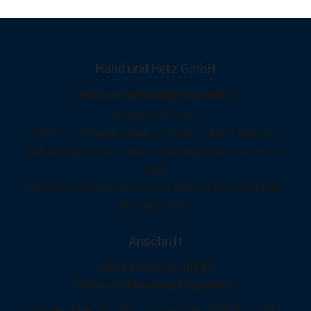
Hand und Herz GmbH
Alten und Krankenpflegedienst
Wir sind für Sie da.
Sofern Sie Fragen haben, bezüglich Ihrer Pflege und
Betreuung,oder der Ihrer Angehörigen, beraten wir Sie
gern.
Melden Sie sich telefonisch bei uns oder senden Sie
uns eine Email.
Anschrift
Hand und Herz GmbH
Alten und Krankenpflegedienst
Vahrenwalder Str. 16
Offnungzeit: 9.00 bis 17 Uhr